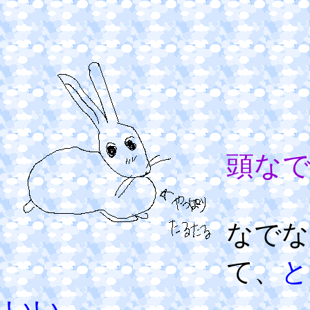
頭な
なでな
て、
と
いい。