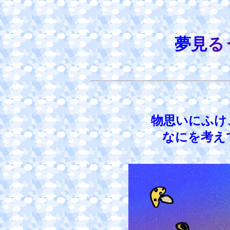
夢
見
る
物思いにふけ
なにを考え